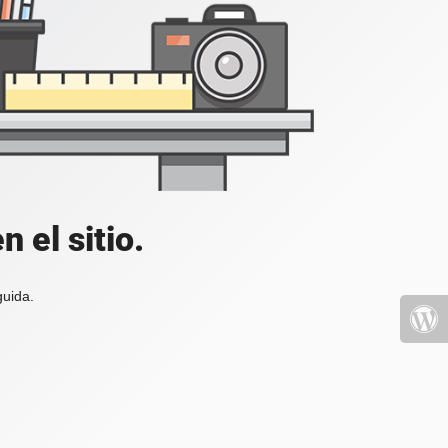
 el sitio.
guida.