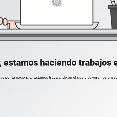
, estamos haciendo trabajos en
as por tu paciencia. Estamos trabajando en el sitio y volveremos ense