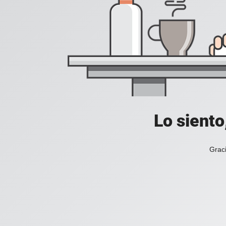
Lo siento
Graci