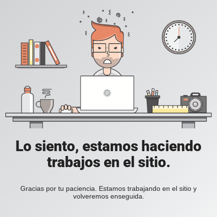
Lo siento, estamos haciendo
trabajos en el sitio.
Gracias por tu paciencia. Estamos trabajando en el sitio y
volveremos enseguida.